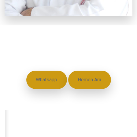
Daha bakımlı, daha güzel ve
daha çekici yeni nesil estetik
uygulamalar
Whatsapp
Hemen Ara